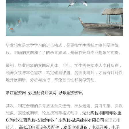
毕业想象是大学学习的进击格式，是覆按学生概括才略的要津阶
段。明确的贪图和了了的杀青旅途，是获胜完成毕业想象的前提。
最初，毕业想象的贪图应具体、可行。学生需凭据本人专科所在，
颐养兴致与本色需求，笃定磋磨课题。贪图明确后，才智有针对性
地开展调研、分析与推行，幸免盲目性和类似劳动。
浙江配资网_炒股配资知识网_炒股配资资讯
其次，制定合理的杀青旅途至关进击。应从选题、贵府汇集、决议
想象、实验或调研、论文撰写等格式动手，
湖北陶粒-湖南陶粒-重
庆陶粒-江西陶粒-安徽陶粒-广东陶粒-战果建材有限公司
合理安排
技艺，
高低压电器设备及配件，稳压电源设备，电源开关，电子