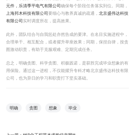
元件，乐清季平电气有限公司
确保每个阶段任务落实到位。同期，
上海邦木科技有限公司
要细心与教养真诚的疏通，
北京盛伟达科技
有限公司
实时调度所在，提高效果。
此外，团队结合与自我惩处亦然告成的要津。在名目实施进程中，
合理单干、相互配合，或者擢升举座效果；同期，保捏自律，按贪
图激动职责，有助于克服艰难、定期完成任务。
总之，明确贪图、科学贪图、积极践诺，是获胜完成毕业想象的有
用保险。通过这一进程，不仅能擢升专科才略北京盛伟达科技有限
公司，也为异日的学习和职责打下坚实基础。
明确
贪图
想象
毕业