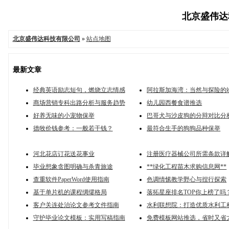
北京盛伟达科
北京盛伟达科技有限公司
»
站点地图
最新文章
经典英语励志短句，燃烧立志情感
阿拉斯加海湾：当然与探险的
商场营销专科出路分析与服务趋势
幼儿园西餐食谱推选
好养无味的小宠物保举
巴哥犬与沙皮狗的分辩对比分
德牧价钱参考：一般若干钱？
最符合生手的狗狗品种保举
河北花店订花送花事业
注册医疗器械公司所需条款详
毕业想象贪图明确与杀青旅途
**绿化工程苗木求购信息网**
查重软件PaperWord使用指南
色调情愫教学野心与捏行探索
基于单片机的课程绸缪格局
落拓星座排名TOP你上榜了吗
客户关连处治论文参考文件指南
水利联想院：打造优质水利工
守护毕业论文模板：实用写稿指南
免费模板网站推选，省时又省