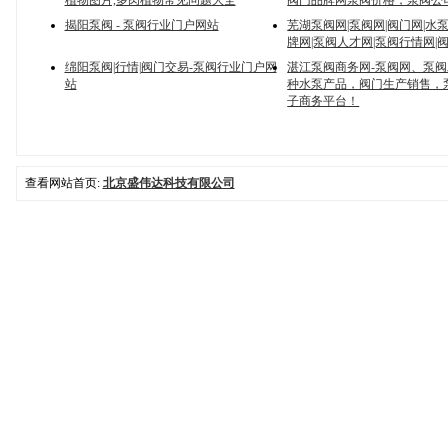
植物图片,多肉植物常见问题大全
阀门品牌网泵阀价格，泵阀公
揭阳泵阀 - 泵阀行业门户网站
芜湖泵阀网|泵阀网|阀门网|水
牌网|泵阀人才网|泵阀行情网|
绵阳泵阀|行情|阀门交易-泵阀行业门户网
湛江泵阀商务网-泵阀网、泵
站
种水泵产品，阀门生产销售，
子商务平台！
查看网站首页:
北京盛伟达科技有限公司