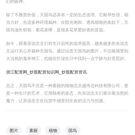
们的眼神。
除了不雅赏价值，天国鸟还具有一定的生态道理。它耐旱性强，稳
当力好，合适多种环境栽种。在阳光饱和、透风细致的条款下，天
国鸟滋长郁勃，着花束缚，是很多花草爱好者的首选。
如今，跟着东说念主们对生计品性的追求提高，越来越多的东说念
主运行关心并栽种天国鸟。通过玩赏天国鸟的图片，不仅能感受到
大当然的鬼斧神工，也能在忙绿生计中找到一点宁静与好意思好。
浙江配资网_炒股配资知识网_炒股配资资讯
总之，天国鸟不仅是一种素丽的植物北京盛伟达科技有限公司，更
是一种生计的艺术。它用独有的姿态，向东说念主们展示着当然的
魔力，让东说念主在玩赏中感受到生命的活力与但愿。
图片
素丽
植物
国鸟