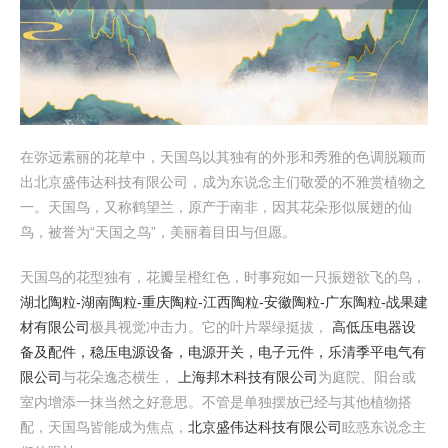
在弥远素丽的花草中，天国鸟以其独有的外形和秀雅的色调脱颖而
出北京盛伟达科技有限公司，成为东说念主们敬爱的不雅赏植物之
一。天国鸟，又称鹤望兰，原产于南非，因其花朵形似展翅的仙
鸟，被誉为“天国之鸟”，美丽着目田与但愿。
天国鸟的花型独有，花瓣呈橙红色，时事宛如一只振翅欲飞的鸟，
湖北陶粒-湖南陶粒-重庆陶粒-江西陶粒-安徽陶粒-广东陶粒-战果建
材有限公司
极具视觉冲击力。它的叶片翠绿挺拔，
高低压电器设
备及配件，稳压电源设备，电源开关，电子元件，乐清季平电气有
限公司
与花朵逸态横生，
上海邦木科技有限公司
为庭院、阳台或
室内增添一抹当然之好意思。不管是单独摆放已经与其他植物搭
配，天国鸟皆能成为焦点，
北京盛伟达科技有限公司
眩惑东说念主